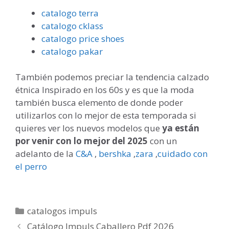
catalogo terra
catalogo cklass
catalogo price shoes
catalogo pakar
También podemos preciar la tendencia calzado
étnica Inspirado en los 60s y es que la moda
también busca elemento de donde poder
utilizarlos con lo mejor de esta temporada si
quieres ver los nuevos modelos que
ya están
por venir con lo mejor del 2025
con un
adelanto de la
C&A
,
bershka
,
zara
,
cuidado con
el perro
Categorías
catalogos impuls
Catálogo Impuls Caballero Pdf 2026