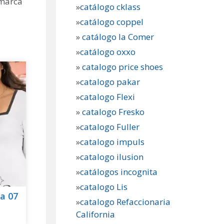
 marca
»
catálogo cklass
»
catálogo coppel
»
catálogo la Comer
»
catálogo oxxo
»
catalogo price shoes
»
catalogo pakar
»
catalogo Flexi
»
catalogo Fresko
»
catalogo Fuller
»
catalogo impuls
»
catalogo ilusion
»
catálogos incognita
»
catalogo Lis
a 07
»
catalogo Refaccionaria
California