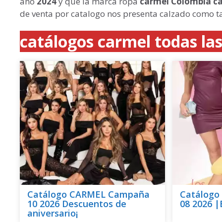
año
2024
y que la marca ropa
carmel Colombia
c
de venta por catalogo nos presenta calzado como ta
catálogos carmel todas l
Catálogo CARMEL Campaña
Catálog
10 2026 Descuentos de
08 2026 |B
aniversario¡