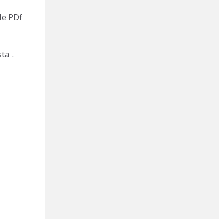
de PDf
ta .