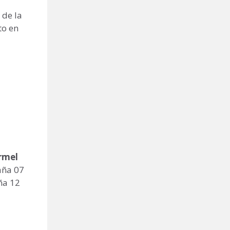
 de la
to en
rmel
aña 07
ña 12