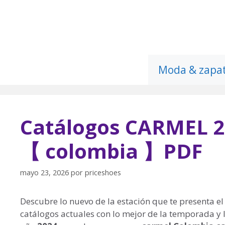
Saltar
al
contenido
Moda & zapa
Catálogos CARMEL 2
【 colombia 】PDF
mayo 23, 2026
por
priceshoes
Descubre lo nuevo de la estación que te presenta e
catálogos actuales con lo mejor de la temporada y 