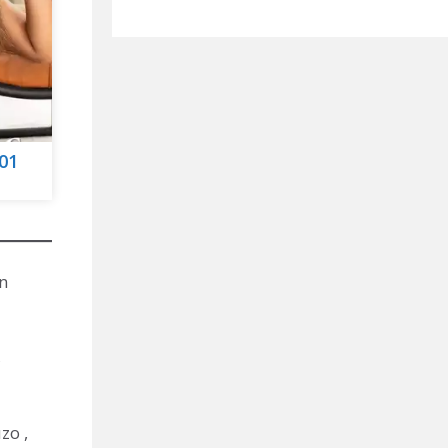
01
n
,
zo ,