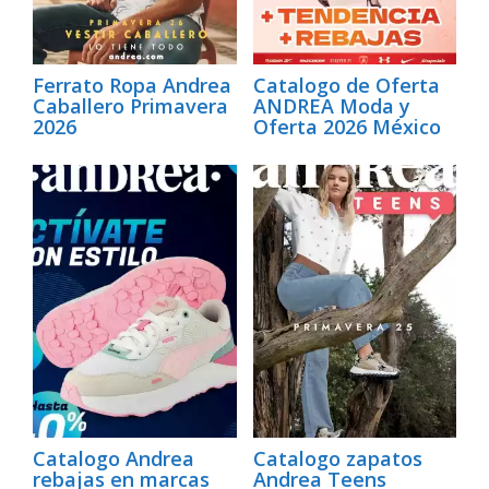
Ferrato Ropa Andrea
Catalogo de Oferta
Caballero Primavera
ANDREA Moda y
2026
Oferta 2026 México
Catalogo Andrea
Catalogo zapatos
rebajas en marcas
Andrea Teens