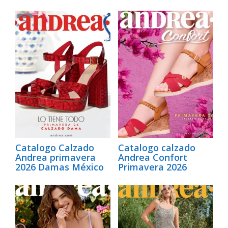
Catalogo Calzado
Catalogo calzado
Andrea primavera
Andrea Confort
2026 Damas México
Primavera 2026