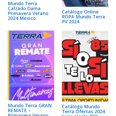
Mundo Terra
Calzado Dama
Catálogo Online
Primavera Verano
ROPA Mundo Terra
2024 Mexico
PV 2024
Mundo Terra GRAN
Catálogo Mundo
REMATE –
Terra Ofertas 2024
Primavera Verano