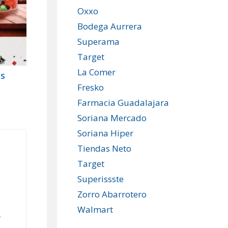
Oxxo
Bodega Aurrera
Superama
Target
La Comer
as
Fresko
Farmacia Guadalajara
Soriana Mercado
Soriana Hiper
Tiendas Neto
Target
Superissste
Zorro Abarrotero
Walmart
A