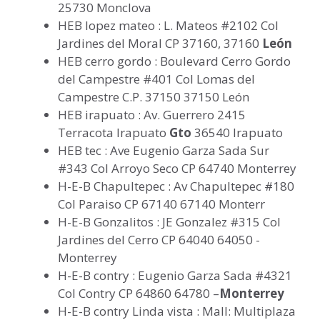
25730 Monclova
HEB lopez mateo : L. Mateos #2102 Col
Jardines del Moral CP 37160, 37160
León
HEB cerro gordo : Boulevard Cerro Gordo
del Campestre #401 Col Lomas del
Campestre C.P. 37150 37150 León
HEB irapuato : Av. Guerrero 2415
Terracota Irapuato
Gto
36540 Irapuato
HEB tec : Ave Eugenio Garza Sada Sur
#343 Col Arroyo Seco CP 64740 Monterrey
H-E-B Chapultepec : Av Chapultepec #180
Col Paraiso CP 67140 67140 Monterr
H-E-B Gonzalitos : JE Gonzalez #315 Col
Jardines del Cerro CP 64040 64050 -
Monterrey
H-E-B contry : Eugenio Garza Sada #4321
Col Contry CP 64860 64780 –
Monterrey
H-E-B contry Linda vista : Mall: Multiplaza