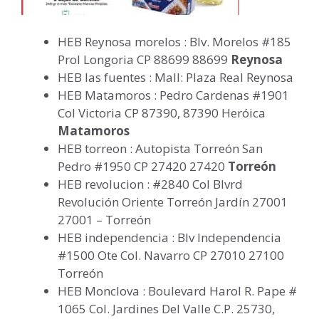
HEB Reynosa morelos : Blv. Morelos #185
Prol Longoria CP 88699 88699
Reynosa
HEB las fuentes : Mall: Plaza Real Reynosa
HEB Matamoros : Pedro Cardenas #1901
Col Victoria CP 87390, 87390 Heróica
Matamoros
HEB torreon : Autopista Torreón San
Pedro #1950 CP 27420 27420
Torreón
HEB revolucion : #2840 Col Blvrd
Revolución Oriente Torreón Jardín 27001
27001 – Torreón
HEB independencia : Blv Independencia
#1500 Ote Col. Navarro CP 27010 27100
Torreón
HEB Monclova : Boulevard Harol R. Pape #
1065 Col. Jardines Del Valle C.P. 25730,