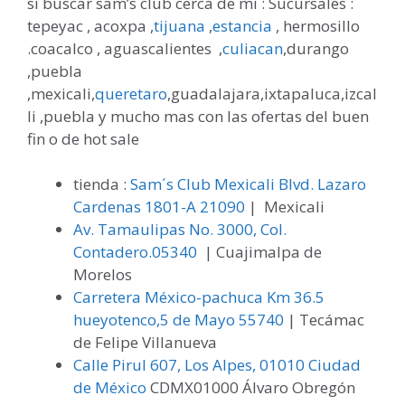
si buscar sam’s club cerca de mi : Sucursales :
tepeyac , acoxpa ,
tijuana
,
estancia
, hermosillo
.coacalco , aguascalientes ,
culiacan
,durango
,puebla
,mexicali,
queretaro
,guadalajara,ixtapaluca,izcal
li ,puebla y mucho mas con las ofertas del buen
fin o de hot sale
tienda :
Sam´s Club Mexicali Blvd. Lazaro
Cardenas 1801-A 21090
| Mexicali
Av. Tamaulipas No. 3000, Col.
Contadero.05340
| Cuajimalpa de
Morelos
Carretera México-pachuca Km 36.5
hueyotenco,5 de Mayo 55740
| Tecámac
de Felipe Villanueva
Calle Pirul 607, Los Alpes, 01010 Ciudad
de México
CDMX01000 Álvaro Obregón