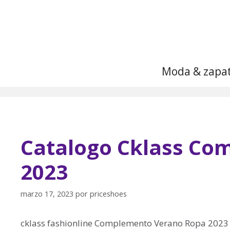
Saltar
al
contenido
Moda & zapa
Catalogo Cklass Co
2023
marzo 17, 2023
por
priceshoes
cklass fashionline Complemento Verano Ropa 2023 n