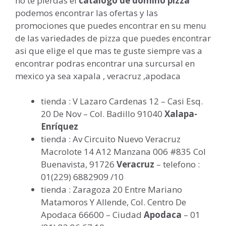
no te pierdas el
catalogo de domino pizza
podemos encontrar las ofertas y las
promociones que puedes encontrar en su menu
de las variedades de pizza que puedes encontrar
asi que elige el que mas te guste siempre vas a
encontrar podras encontrar una surcursal en
mexico ya sea xapala , veracruz ,apodaca
tienda : V Lazaro Cardenas 12 – Casi Esq.
20 De Nov – Col. Badillo 91040
Xalapa-
Enríquez
tienda : Av Circuito Nuevo Veracruz
Macrolote 14 A12 Manzana 006 #835 Col
Buenavista, 91726
Veracruz
– telefono :
01(229) 6882909 /10
tienda : Zaragoza 20 Entre Mariano
Matamoros Y Allende, Col. Centro De
Apodaca 66600 – Ciudad
Apodaca
– 01