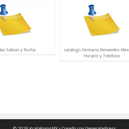
das Salinas y Rocha
catalogo farmacia Benavides Mexi
Horario y Telefono
© 2026 KcatalogosMX
• Creado con
GeneratePress