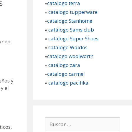
s
»
catalogo terra
»
catalogo tupperware
»
catalogo Stanhome
»
catálogo Sams club
»
catálogo Super Shoes
ar en
»
catálogo Waldos
»
catálogo woolworth
»
catálogo zara
»
catalogo carmel
eños y
»
catalogo pacifika
y el
Buscar:
ticos,