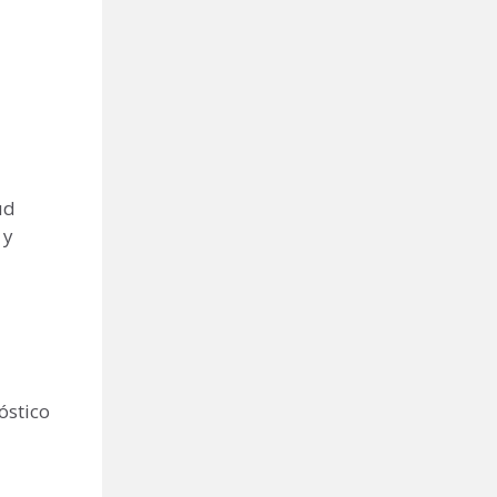
ud
 y
óstico