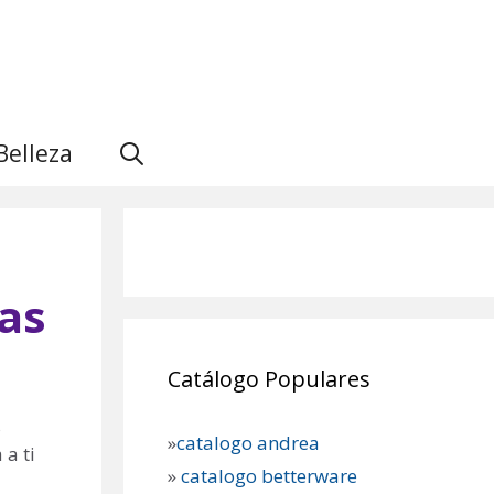
Belleza
tas
Catálogo Populares
s
»
catalogo andrea
a ti
»
catalogo betterware