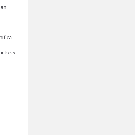
ién
nifica
uctos y