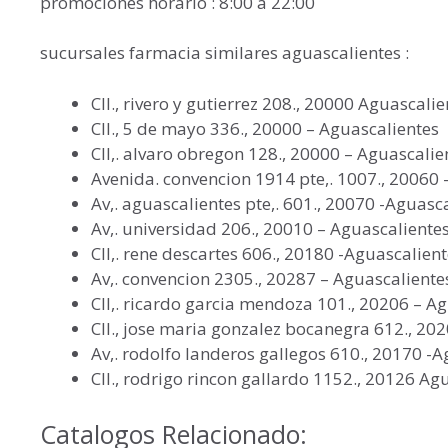
promociones horario : 8:00 a 22:00
sucursales farmacia similares aguascalientes :
Cll., rivero y gutierrez 208., 20000 Aguascalie
Cll., 5 de mayo 336., 20000 – Aguascalientes
Cll,. alvaro obregon 128., 20000 – Aguascalie
Avenida. convencion 1914 pte,. 1007., 20060 
Av,. aguascalientes pte,. 601., 20070 -Aguasc
Av,. universidad 206., 20010 – Aguascaliente
Cll,. rene descartes 606., 20180 -Aguascalien
Av,. convencion 2305., 20287 – Aguascaliente
Cll,. ricardo garcia mendoza 101., 20206 – A
Cll., jose maria gonzalez bocanegra 612., 20
Av,. rodolfo landeros gallegos 610., 20170 -
Cll., rodrigo rincon gallardo 1152., 20126 Ag
Catalogos Relacionado: