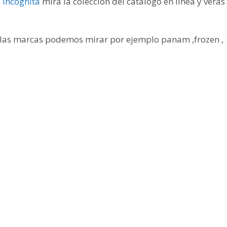
 incognita
mira la colección del catalogo en linea y veras
 las marcas podemos mirar por ejemplo panam ,frozen ,