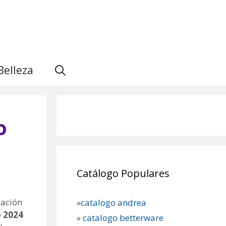
Belleza
o
Catálogo Populares
uación
»
catalogo andrea
 2024
»
catalogo betterware