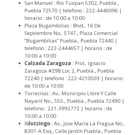
San Manuel : Rio Tuxpan 5302, Puebla.,
Puebla 72570 | telefono : 222-4446096 |
horario : de 10:00 a 10:00
Plaza Bugambilias : Blvd,. 16 De
Septiembre No,. 5747., Plaza Comercial
“Bugambilias” Puebla., Puebla 72440 |
telefono : 222-2444657 | horario : de
10:00 a 10:00
Calzada Zaragoza
: Prol,. Ignacio
Zaragoza #298 Loc 2, Puebla., Puebla
72240 | telefono : 222-4210503 | horario :
de 10:00 a 10:00
Torrecilas : Av., Municipio Libre Y Calle
Nayarit No., 555., Puebla., Puebla 72490 |
telefono : 221-3992772 | horario : de
10:00 a 10:00
X
ilotzingo
: Av., Jose María La Fragua No.,
8301-A Esq., Calle Jardín Puebla., Puebla