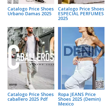
Catalogo Price Shoes
Catalogo Price Shoes
Urbano Damas 2025
ESPECIAL PERFUMES
2025
Catalogo Price Shoes
Ropa JEANS Price
caballero 2025 Pdf
Shoes 2025 (Demin)
Mexico