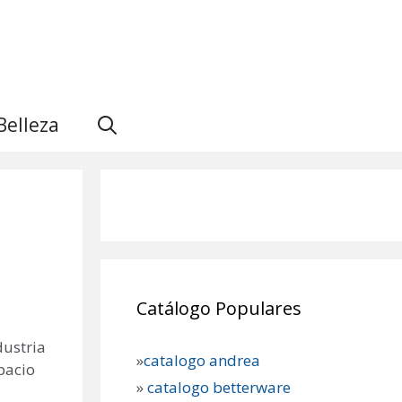
Belleza
Catálogo Populares
dustria
»
catalogo andrea
pacio
»
catalogo betterware