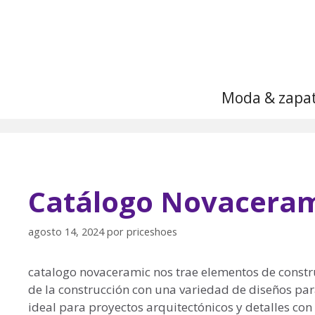
Saltar
al
contenido
Moda & zapa
Catálogo Novacerami
agosto 14, 2024
por
priceshoes
catalogo novaceramic nos trae elementos de constru
de la construcción con una variedad de diseños pa
ideal para proyectos arquitectónicos y detalles co