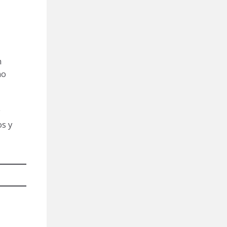
n
no
y
os y