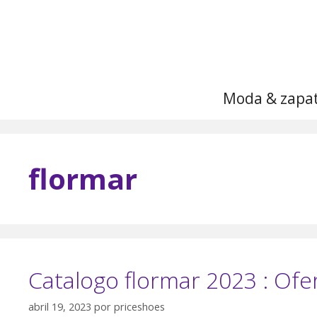
Saltar
al
contenido
Moda & zapa
flormar
Catalogo flormar 2023 : Of
abril 19, 2023
por
priceshoes