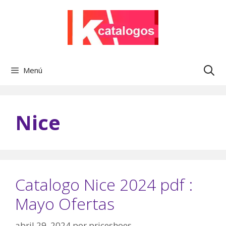
Saltar
al
contenido
Menú
Nice
Catalogo Nice 2024 pdf :
Mayo Ofertas
abril 29, 2024
por
priceshoes