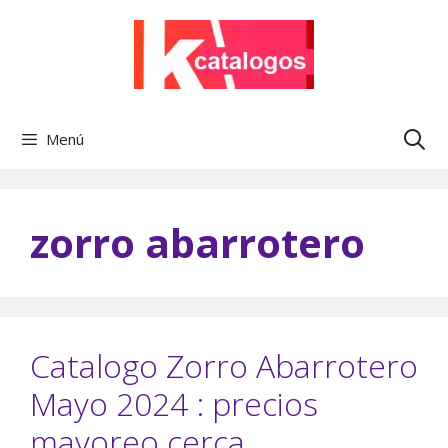
Saltar
al
contenido
Menú
zorro abarrotero
Catalogo Zorro Abarrotero
Mayo 2024 : precios
mayoreo cerca