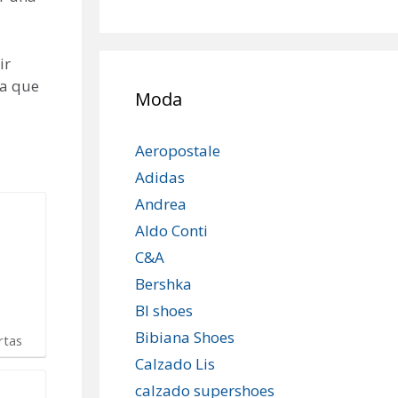
ir
ca que
Moda
Aeropostale
Adidas
Andrea
Aldo Conti
C&A
Bershka
Bl shoes
Bibiana Shoes
rtas
Calzado Lis
calzado supershoes