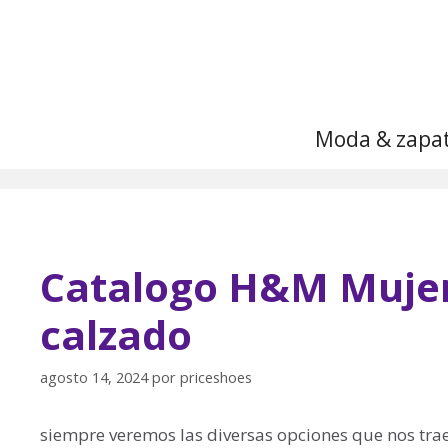
Saltar
al
contenido
Moda & zapa
Catalogo H&M Mujer 
calzado
agosto 14, 2024
por
priceshoes
siempre veremos las diversas opciones que nos tra