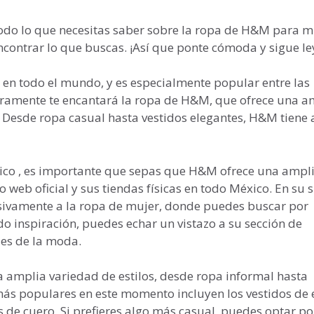
todo lo que necesitas saber sobre la ropa de H&M para m
encontrar lo que buscas. ¡Así que ponte cómoda y sigue l
n todo el mundo, y es especialmente popular entre las
guramente te encantará la ropa de H&M, que ofrece una a
. Desde ropa casual hasta vestidos elegantes, H&M tiene 
co , es importante que sepas que H&M ofrece una ampl
web oficial y sus tiendas físicas en todo México. En su s
sivamente a la ropa de mujer, donde puedes buscar por
o inspiración, puedes echar un vistazo a su sección de
es de la moda.
 amplia variedad de estilos, desde ropa informal hasta
ás populares en este momento incluyen los vestidos de e
s de cuero. Si prefieres algo más casual, puedes optar p