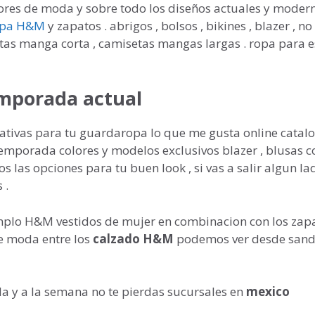
lores de moda y sobre todo los diseños actuales y modern
opa H&M
y zapatos . abrigos , bolsos , bikines , blazer , no
etas manga corta , camisetas mangas largas . ropa para e
mporada actual
nativas para tu guardaropa lo que me gusta online catal
mporada colores y modelos exclusivos blazer , blusas c
 las opciones para tu buen look , si vas a salir algun la
 .
mplo H&M vestidos de mujer en combinacion con los zap
e moda entre los
calzado H&M
podemos ver desde sand
da y a la semana no te pierdas sucursales en
mexico