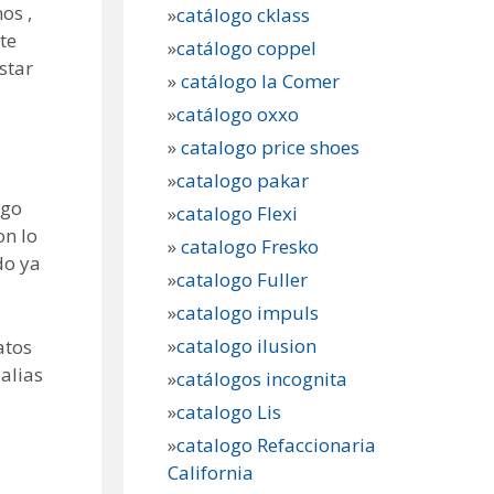
os ,
»
catálogo cklass
 te
»
catálogo coppel
star
»
catálogo la Comer
»
catálogo oxxo
»
catalogo price shoes
»
catalogo pakar
ogo
»
catalogo Flexi
on lo
»
catalogo Fresko
do ya
»
catalogo Fuller
»
catalogo impuls
»
catalogo ilusion
atos
alias
»
catálogos incognita
»
catalogo Lis
»
catalogo Refaccionaria
California