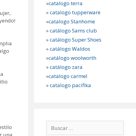
»
catalogo terra
»
catalogo tupperware
ujer,
eyendo!
»
catalogo Stanhome
»
catálogo Sams club
»
catálogo Super Shoes
mplia
»
catálogo Waldos
algo
»
catálogo woolworth
»
catálogo zara
ia
»
catalogo carmel
itio
»
catalogo pacifika
Buscar:
stilo
or una