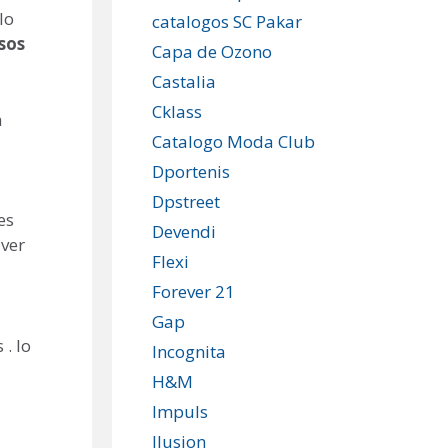
lo
catalogos SC Pakar
sos
Capa de Ozono
Castalia
Cklass
a
Catalogo Moda Club
Dportenis
Dpstreet
es
Devendi
 ver
Flexi
Forever 21
Gap
. lo
Incognita
H&M
Impuls
Ilusion