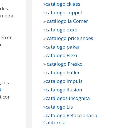
»
catálogo cklass
edes
»
catálogo coppel
e moda
»
catálogo la Comer
»
catálogo oxxo
ién en
»
catalogo price shoes
de
»
catalogo pakar
»
catalogo Flexi
»
catalogo Fresko
»
catalogo Fuller
»
catalogo impuls
 los
4
»
catalogo ilusion
t con
»
catálogos incognita
»
catalogo Lis
»
catalogo Refaccionaria
California