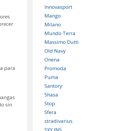
Innovasport
Mango
lores
orecer
Milano
Mundo Terra
Massimo Dutti
Old Navy
Onena
pa para
Promoda
Puma
Santory
Shasa
 mangas
Stop
do sin
Sfera
stradivarius
SXY JNS