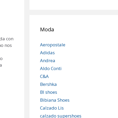
Moda
ada con
Aeropostale
no nos
Adidas
mo
Andrea
a
Aldo Conti
C&A
Bershka
Bl shoes
Bibiana Shoes
Calzado Lis
calzado supershoes