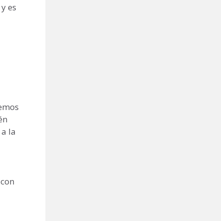
 y es
demos
én
a la
 con