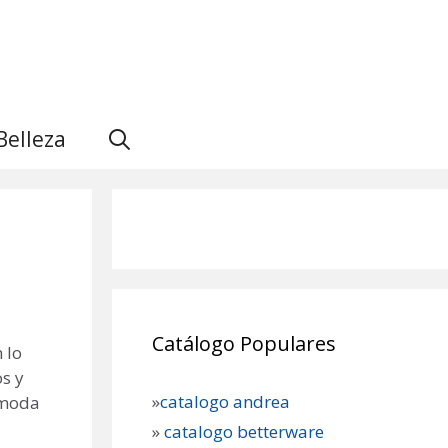
Belleza
Catálogo Populares
 lo
s y
»
catalogo andrea
a moda
»
catalogo betterware