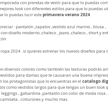
temporada con prendas de vestir para que lo puedas co
jores look con diferentes estilos para que lo puedas uti
e lo puedas lucir este
primavera verano 2024
reciar : pantalón ,zapatos ,vestido azul marino , blusa ,
on diseño moderno ,chaleco , jeans ,chaleco , short y ent
acón
opa 2024 . si quieres estrenar los nuevos diseños para l
con diversos colores como también las texturas podrás a
s vestidos para damas que te causaran una buena impres
n los protagonistas que lo encuentras en el
catalogo dig
tos como vestidos largos para que tengas un buen look q
 , leggings , gabardina ,pantalón con color de moda rosa ,
o,camiseta , cinturones y mucho mas.