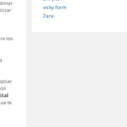
mbinar
vicky form
lizar
Zara
re los
a
mpliar
ión
ital
ue te