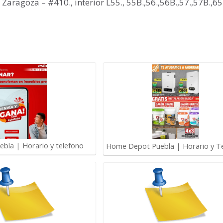
aragoza – #410., interior L55., 55B.,56.,56B.,57.,57B.,65
ebla | Horario y telefono
Home Depot Puebla | Horario y T