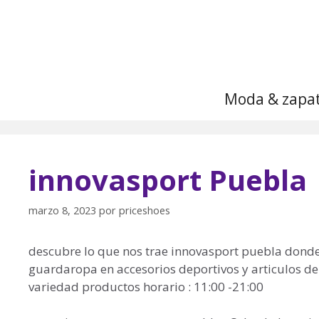
Saltar
al
contenido
Moda & zapa
innovasport Puebla 
marzo 8, 2023
por
priceshoes
descubre lo que nos trae innovasport puebla don
guardaropa en accesorios deportivos y articulos dep
variedad productos horario : 11:00 -21:00