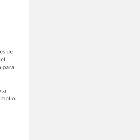
es de
del
a para
ota
amplio