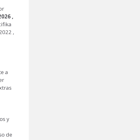
or
026 ,
ifika
2022 ,
te a
er
xtras
os y
so de