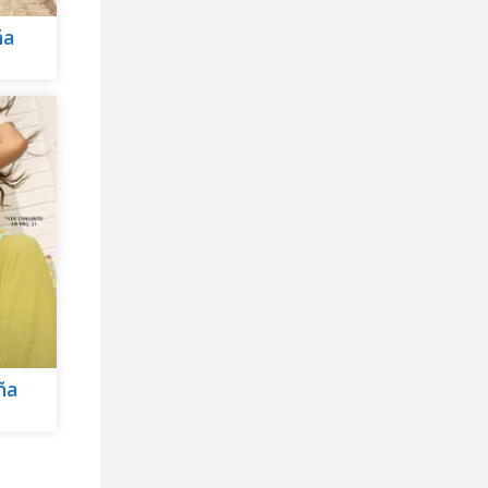
ña
ña