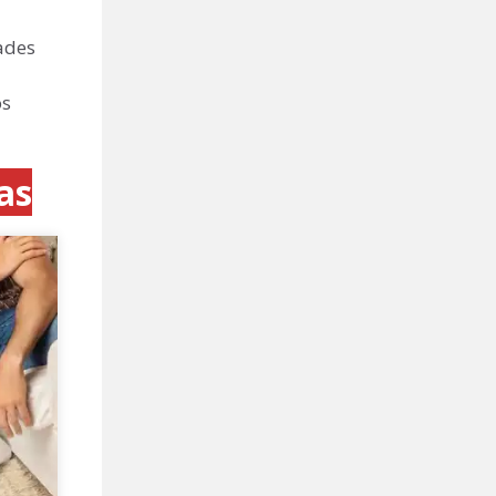
ades
os
as