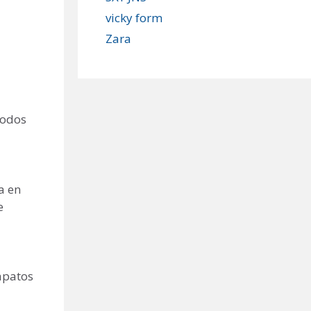
vicky form
Zara
modos
a en
e
zapatos