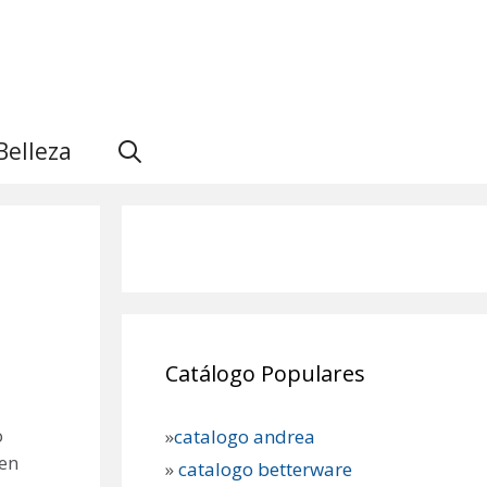
Belleza
Catálogo Populares
o
»
catalogo andrea
uen
»
catalogo betterware