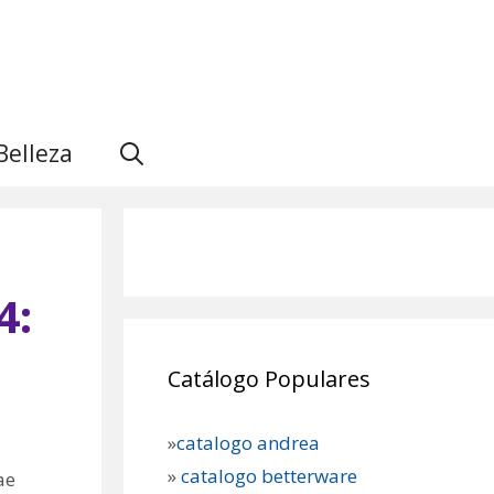
Belleza
4:
Catálogo Populares
»
catalogo andrea
»
catalogo betterware
ae