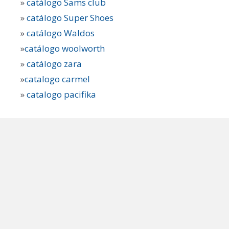
»
catálogo Sams club
»
catálogo Super Shoes
»
catálogo Waldos
»
catálogo woolworth
»
catálogo zara
»
catalogo carmel
»
catalogo pacifika
Buscar:
© 2026 KcatalogosMX
• Creado con
GeneratePress