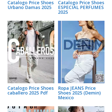
Catalogo Price Shoes
Catalogo Price Shoes
Urbano Damas 2025
ESPECIAL PERFUMES
2025
Catalogo Price Shoes
Ropa JEANS Price
caballero 2025 Pdf
Shoes 2025 (Demin)
Mexico