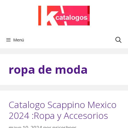
Saltar
al
contenido
Menú
ropa de moda
Catalogo Scappino Mexico
2024 :Ropa y Accesorios
mayo 10, 2024
por
priceshoes