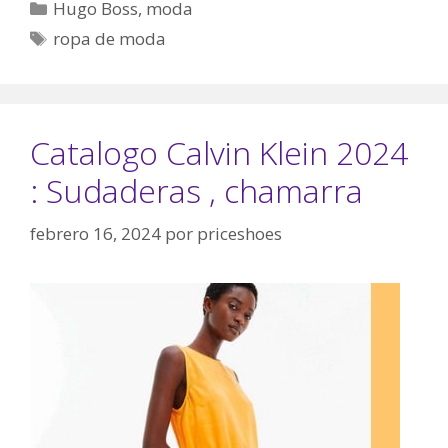
Categorías
Hugo Boss
,
moda
Etiquetas
ropa de moda
Catalogo Calvin Klein 2024
: Sudaderas , chamarra
febrero 16, 2024
por
priceshoes