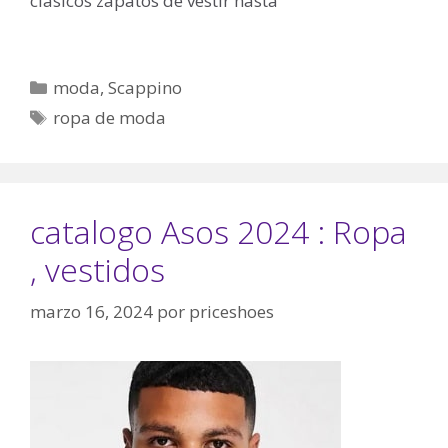
clásicos zapatos de vestir hasta
Categorías
moda
,
Scappino
Etiquetas
ropa de moda
catalogo Asos 2024 : Ropa
, vestidos
marzo 16, 2024
por
priceshoes