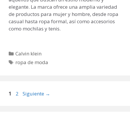
elegante. La marca ofrece una amplia variedad
de productos para mujer y hombre, desde ropa
casual hasta ropa formal, así como accesorios
como mochilas y tenis.
Categorías
Calvin klein
Etiquetas
ropa de moda
Página
Página
1
2
Siguiente
→