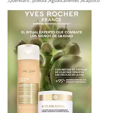
,Querétaro , puebla ,Aguascalientes ,Acapulco