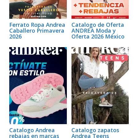
Ferrato Ropa Andrea
Catalogo de Oferta
Caballero Primavera
ANDREA Moda y
2026
Oferta 2026 México
Catalogo Andrea
Catalogo zapatos
rebajas en marcas
Andrea Teens