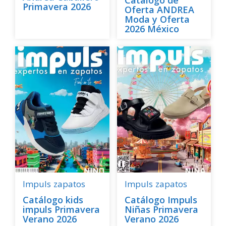
Primavera 2026
Oferta ANDREA
Moda y Oferta
2026 México
Impuls
zapatos
Impuls
zapatos
Catálogo kids
Catálogo Impuls
impuls Primavera
Niñas Primavera
Verano 2026
Verano 2026