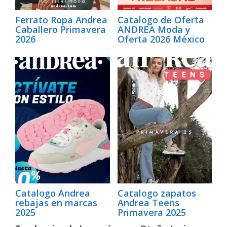
Ferrato Ropa Andrea
Catalogo de Oferta
Caballero Primavera
ANDREA Moda y
2026
Oferta 2026 México
Catalogo Andrea
Catalogo zapatos
rebajas en marcas
Andrea Teens
2025
Primavera 2025