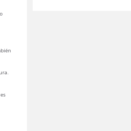
lo
mbién
ura.
des