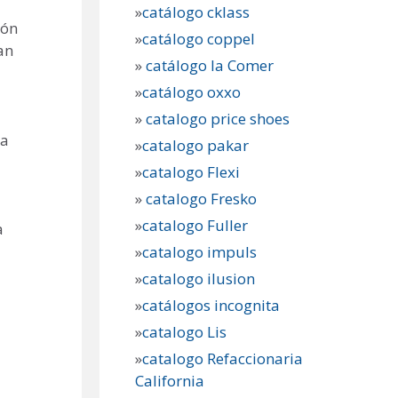
»
catálogo cklass
ión
»
catálogo coppel
an
»
catálogo la Comer
»
catálogo oxxo
»
catalogo price shoes
ra
»
catalogo pakar
»
catalogo Flexi
»
catalogo Fresko
»
catalogo Fuller
a
»
catalogo impuls
»
catalogo ilusion
»
catálogos incognita
»
catalogo Lis
»
catalogo Refaccionaria
California