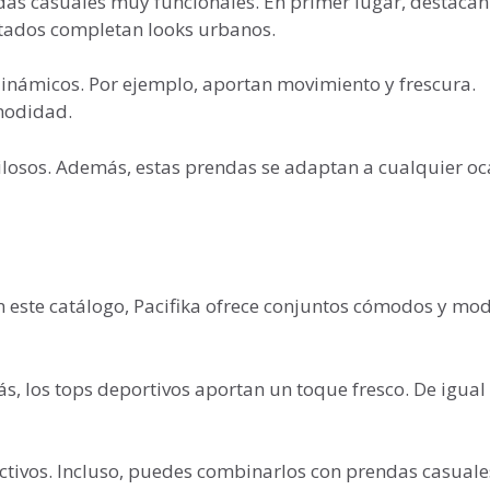
das casuales muy funcionales. En primer lugar, destacan
stados completan looks urbanos.
inámicos. Por ejemplo, aportan movimiento y frescura.
modidad.
tilosos. Además, estas prendas se adaptan a cualquier oc
n este catálogo, Pacifika ofrece conjuntos cómodos y mo
s, los tops deportivos aportan un toque fresco. De igual
activos. Incluso, puedes combinarlos con prendas casuale