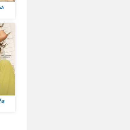
ña
ña