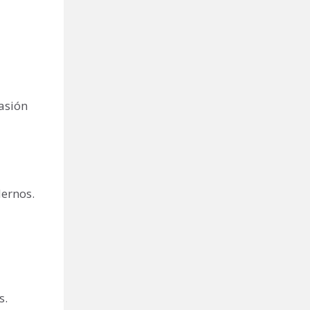
asión
dernos.
s.