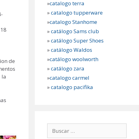
»
catalogo terra
»
catalogo tupperware
4-
»
catalogo Stanhome
618
»
catálogo Sams club
»
catálogo Super Shoes
»
catálogo Waldos
»
catálogo woolworth
ion de
»
catálogo zara
mentos
 la
»
catalogo carmel
»
catalogo pacifika
mas
Buscar: