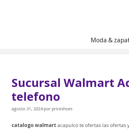
Saltar
al
contenido
Moda & zapa
Sucursal Walmart Ac
telefono
agosto 31, 2024
por
priceshoes
catalogo walmart
acapulco te ofertas las ofertas