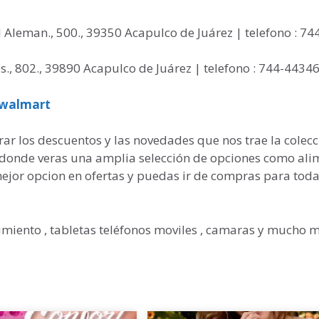
 Aleman., 500., 39350 Acapulco de Juárez | telefono : 74
es., 802., 39890 Acapulco de Juárez | telefono : 744-4434
 walmart
r los descuentos y las novedades que nos trae la colecc
 donde veras una amplia selección de opciones como ali
mejor opcion en ofertas y puedas ir de compras para toda
imiento , tabletas teléfonos moviles , camaras y mucho 