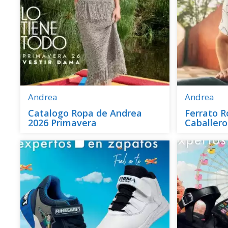
Andrea
Andrea
Catalogo Ropa de Andrea
Ferrato 
2026 Primavera
Caballero