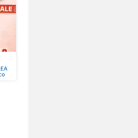
REA
co