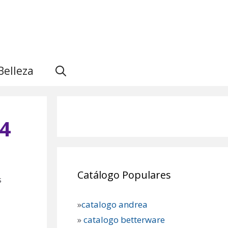
Belleza
4
Catálogo Populares
s
»
catalogo andrea
»
catalogo betterware