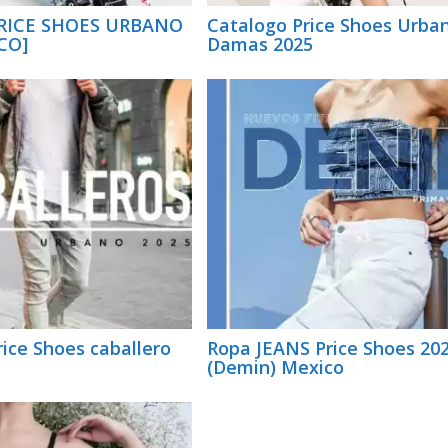
PRICE SHOES URBANO
Catalogo Price Shoes Urba
CO]
Damas 2025
ice Shoes caballero
Ropa JEANS Price Shoes 20
(Demin) Mexico