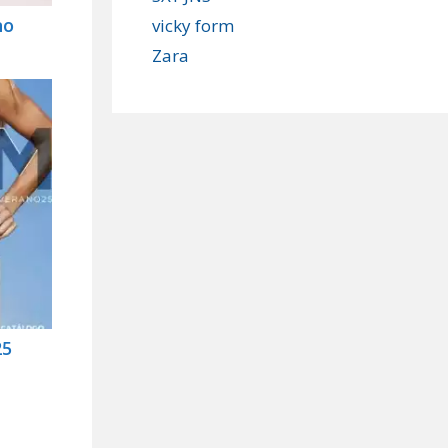
no
vicky form
Zara
25