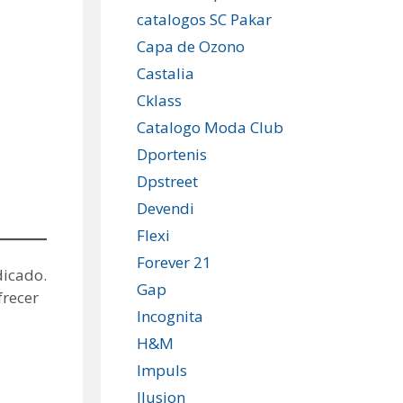
catalogos SC Pakar
Capa de Ozono
Castalia
Cklass
Catalogo Moda Club
Dportenis
Dpstreet
Devendi
Flexi
Forever 21
dicado.
Gap
frecer
Incognita
H&M
Impuls
Ilusion