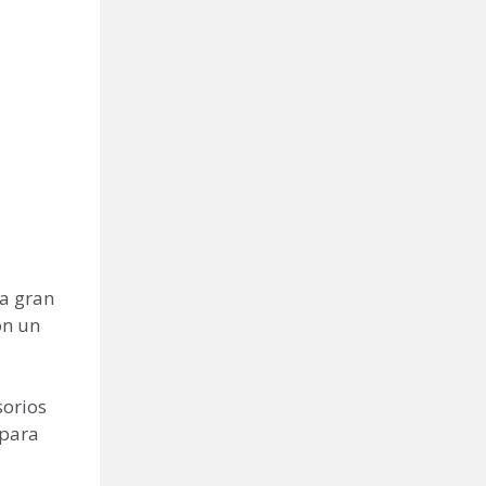
na gran
on un
sorios
 para