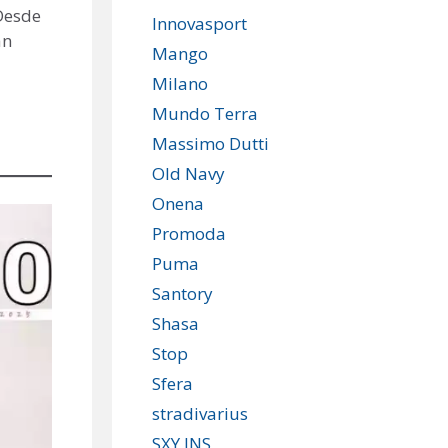
Desde
Innovasport
án
Mango
Milano
Mundo Terra
Massimo Dutti
Old Navy
Onena
Promoda
Puma
Santory
Shasa
Stop
Sfera
stradivarius
SXY JNS