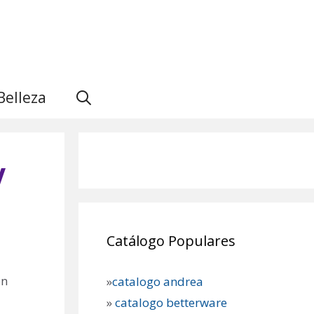
Belleza
V
Catálogo Populares
en
»
catalogo andrea
»
catalogo betterware