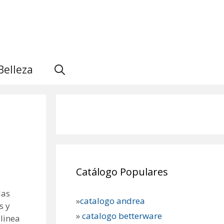
Belleza
Catálogo Populares
las
»
catalogo andrea
s y
»
catalogo betterware
 linea