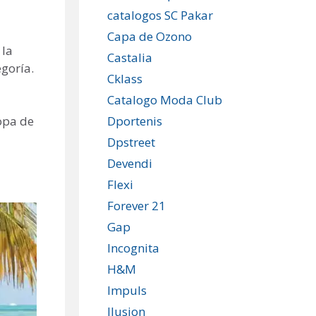
catalogos SC Pakar
Capa de Ozono
 la
Castalia
goría.
Cklass
Catalogo Moda Club
opa de
Dportenis
Dpstreet
Devendi
Flexi
Forever 21
Gap
Incognita
H&M
Impuls
Ilusion