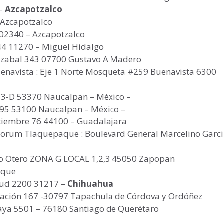
 –
Azcapotzalco
-Azcapotzalco
0 02340 – Azcapotzalco
44 11270 – Miguel Hidalgo
dizabal 343 07700 Gustavo A Madero
enavista : Eje 1 Norte Mosqueta #259 Buenavista 6300
53-D 53370 Naucalpan – México –
495 53100 Naucalpan – México –
ptiembre 76 44100 – Guadalajara
Forum Tlaquepaque : Boulevard General Marcelino Garc
ano Otero ZONA G LOCAL 1,2,3 45050 Zapopan
aque
ntud 2200 31217 –
Chihuahua
gación 167 -30797 Tapachula de Córdova y Ordóñez
laya 5501 – 76180 Santiago de Querétaro