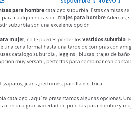
25
Septiembre【 NUEVO 】
isas para hombre
catalogo suburbia. Estas camisas se
s para cualquier ocasión.
trajes para hombre
Además, si
tir suburbia son una excelente opción.
ara mujer
, no te puedes perder los
vestidos suburbia
. 
sde una cena formal hasta una tarde de compras con amig
usas catalogo suburbia , leggins , blusas ,trajes de baño 
opción muy versátil, perfectas para combinar con pantal
 ,zapatos, jeans ,perfumes, parrilla electrica
a catalogo , aquí te presentamos algunas opciones. Un
enta con una gran variedad de prendas para hombre y muj