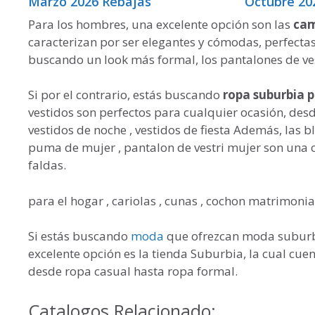
Marzo 2026 Rebajas
Octubre 20
Para los hombres, una excelente opción son las
cam
caracterizan por ser elegantes y cómodas, perfecta
buscando un look más formal, los pantalones de ves
Si por el contrario, estás buscando
ropa suburbia
p
vestidos son perfectos para cualquier ocasión, de
vestidos de noche , vestidos de fiesta Además, las bl
puma de mujer , pantalon de vestri mujer son una 
faldas.
para el hogar , cariolas , cunas , cochon matrimonial
Si estás buscando
moda
que ofrezcan moda suburbi
excelente opción es la tienda Suburbia, la cual cu
desde ropa casual hasta ropa formal.
Catalogos Relacionado: