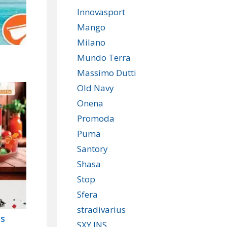
Innovasport
Mango
Milano
Mundo Terra
Massimo Dutti
Old Navy
Onena
Promoda
Puma
Santory
Shasa
Stop
Sfera
stradivarius
as
SXY JNS