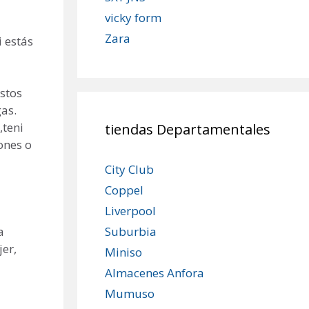
vicky form
Zara
 estás
Estos
as.
,teni
tiendas Departamentales
ones o
City Club
Coppel
Liverpool
a
Suburbia
er,
Miniso
Almacenes Anfora
Mumuso