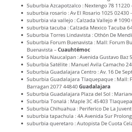
Suburbia Azcapotzalco : Nextengo 78 11220
suburbia rosario : Av El Rosario 1025 02430 
suburbia via vallejo : Calzada Vallejo # 109
suburbia tacuba : Calzada Mexico Tacuba 6
Suburbia Torres Lindavista : Othón De Men
Suburbia Forum Buenavista : Mall: Forum Bu
Buenavista –
Cuauhtémoc
Suburbia Naucalpan : Avenida Gustavo Baz 
Suburbia Satélite : Manuel Avila Camacho 2
Suburbia Guadalajara Centro : Av. 16 De Se
Suburbia Guadalajara Tlaquepaque : Mall: 
Barragan 2077 44840
Guadalajara
Suburbia Guadalajara Plaza del Sol : Mari
Suburbia Tonalá : Maple 3C 45403 Tlaquep
Suburbia Chihuahua : Periferico De La Juve
suburbia tapachula : 4A Avenida Sur Prolon
suburbia queretaro : Autopista De Cuota Ce