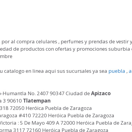
por al compra celulares , perfumes y prendas de vestir 
iedad de productos con ofertas y promociones suburbia
hombre
u catalogo en linea aqui sus sucursales ya sea
puebla
,
a
aco-Humantla No. 2407 90347 Ciudad de
Apizaco
la 3 90610
Tlatempan
2318 72050 Heróica Puebla de Zaragoza
Zaragoza #410 72220 Heróica Puebla de Zaragoza
a Victoria : 5 De Mayo 409 A 72000 Heróica Puebla de Zar
forma 3117 72160 Heróica Puebla de Zaragoza