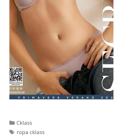
Categorías
Cklass
Etiquetas
ropa cklass