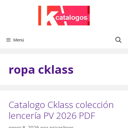
Saltar
al
contenido
Menú
ropa cklass
Catalogo Cklass colección
lencería PV 2026 PDF
enero 8, 2026
por
priceshoes