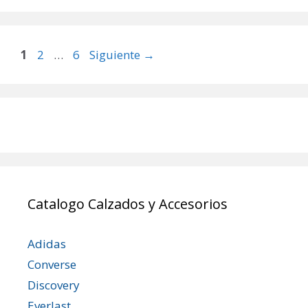
Página
Página
Página
1
2
…
6
Siguiente
→
Catalogo Calzados y Accesorios
Adidas
Converse
Discovery
Everlast