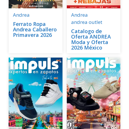
Andrea
Andrea
andrea outlet
Ferrato Ropa
Andrea Caballero
Catalogo de
Primavera 2026
Oferta ANDREA
Moda y Oferta
2026 México