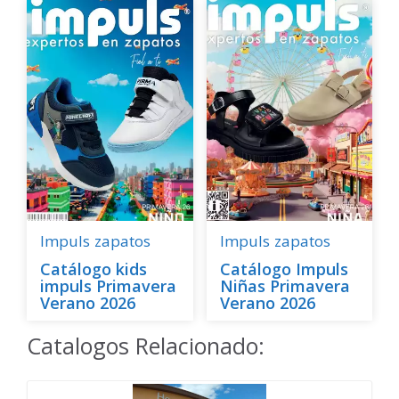
Impuls
zapatos
Impuls
zapatos
Catálogo kids
Catálogo Impuls
impuls Primavera
Niñas Primavera
Verano 2026
Verano 2026
Catalogos Relacionado: