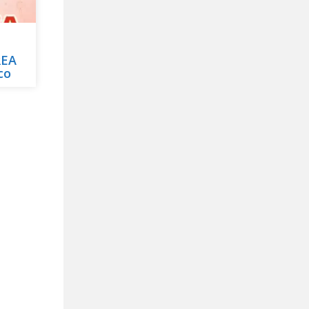
REA
co