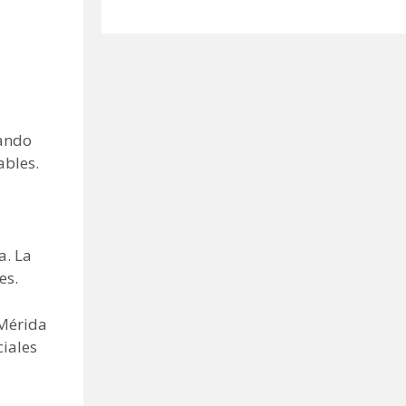
zando
ables.
a. La
es.
 Mérida
ciales