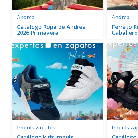
Andrea
Andrea
Catalogo Ropa de Andrea
Ferrato 
2026 Primavera
Caballero
Impuls
zapatos
Impuls
za
Catálogo kids impuls
Catálogo