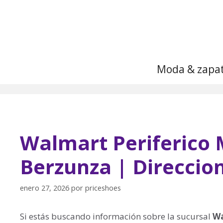
Saltar
al
contenido
Moda & zapa
Walmart Periferico 
Berzunza | Direccio
enero 27, 2026
por
priceshoes
Si estás buscando información sobre la sucursal
Wa