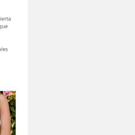
ierta
 que
ales