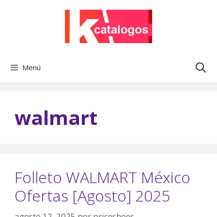
Saltar
al
contenido
Menú
walmart
Folleto WALMART México
Ofertas [Agosto] 2025
agosto 12, 2025
por
priceshoes