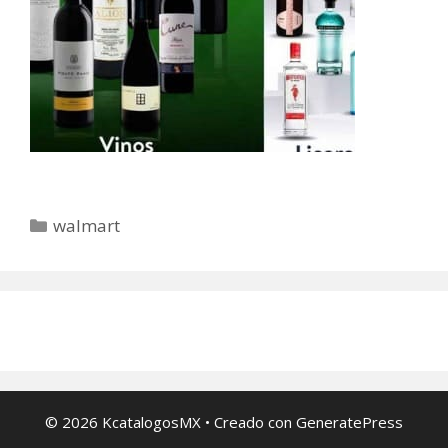
Categorías
walmart
© 2026 KcatalogosMX
• Creado con
GeneratePress