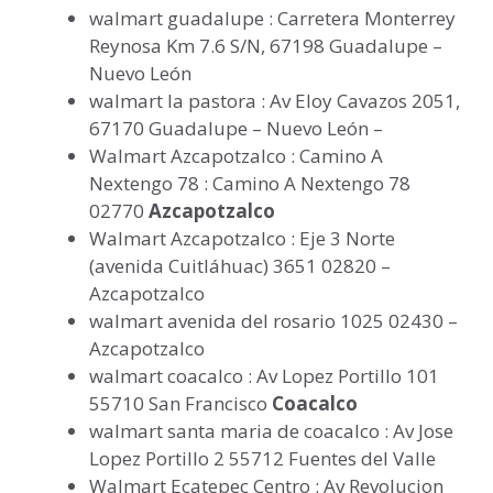
walmart guadalupe : Carretera Monterrey
Reynosa Km 7.6 S/N, 67198 Guadalupe –
Nuevo León
walmart la pastora : Av Eloy Cavazos 2051,
67170 Guadalupe – Nuevo León –
Walmart Azcapotzalco : Camino A
Nextengo 78 : Camino A Nextengo 78
02770
Azcapotzalco
Walmart Azcapotzalco : Eje 3 Norte
(avenida Cuitláhuac) 3651 02820 –
Azcapotzalco
walmart avenida del rosario 1025 02430 –
Azcapotzalco
walmart coacalco : Av Lopez Portillo 101
55710 San Francisco
Coacalco
walmart santa maria de coacalco : Av Jose
Lopez Portillo 2 55712 Fuentes del Valle
Walmart Ecatepec Centro : Av Revolucion