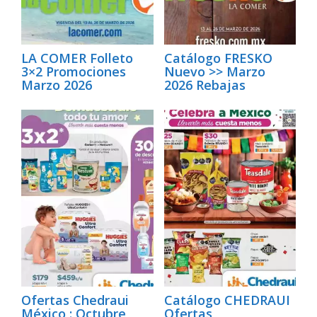
LA COMER Folleto
Catálogo FRESKO
3×2 Promociones
Nuevo >> Marzo
Marzo 2026
2026 Rebajas
Ofertas Chedraui
Catálogo CHEDRAUI
México : Octubre
Ofertas