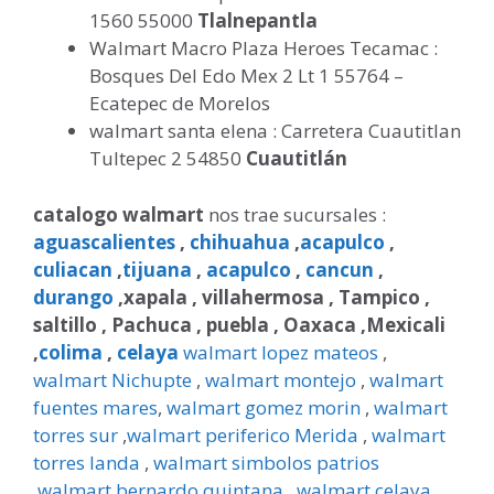
1560 55000
Tlalnepantla
Walmart Macro Plaza Heroes Tecamac :
Bosques Del Edo Mex 2 Lt 1 55764 –
Ecatepec de Morelos
walmart santa elena : Carretera Cuautitlan
Tultepec 2 54850
Cuautitlán
catalogo walmart
nos trae sucursales :
aguascalientes
,
chihuahua
,
acapulco
,
culiacan
,
tijuana
,
acapulco
,
cancun
,
durango
,xapala , villahermosa , Tampico ,
saltillo , Pachuca , puebla , Oaxaca ,Mexicali
,
colima
,
celaya
walmart lopez mateos
,
walmart Nichupte
,
walmart montejo
,
walmart
fuentes mares
,
walmart gomez morin
,
walmart
torres sur
,
walmart periferico Merida
,
walmart
torres landa
,
walmart simbolos patrios
,
walmart bernardo quintana
,
walmart celaya
,